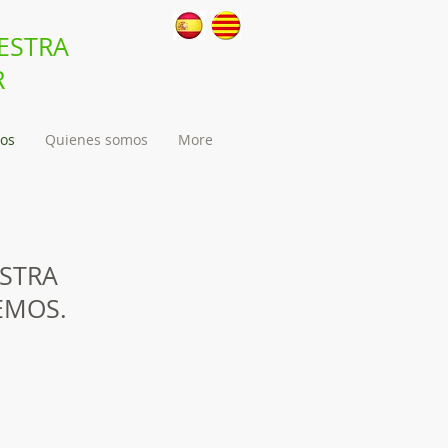
ESTRA
R
ios
Quienes somos
More
ESTRA
EMOS.